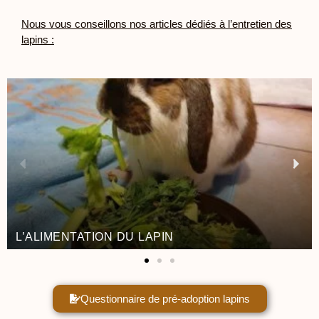
Nous vous conseillons nos articles dédiés à l’entretien des
lapins :
ÉVITEZ 
NTATION DU LAPIN
LAPIN
Questionnaire de pré-adoption lapins